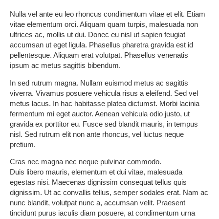
Nulla vel ante eu leo rhoncus condimentum vitae et elit. Etiam
vitae elementum orci. Aliquam quam turpis, malesuada non
ultrices ac, mollis ut dui. Donec eu nisl ut sapien feugiat
accumsan ut eget ligula. Phasellus pharetra gravida est id
pellentesque. Aliquam erat volutpat. Phasellus venenatis
ipsum ac metus sagittis bibendum.
In sed rutrum magna. Nullam euismod metus ac sagittis
viverra. Vivamus posuere vehicula risus a eleifend. Sed vel
metus lacus. In hac habitasse platea dictumst. Morbi lacinia
fermentum mi eget auctor. Aenean vehicula odio justo, ut
gravida ex porttitor eu. Fusce sed blandit mauris, in tempus
nisl. Sed rutrum elit non ante rhoncus, vel luctus neque
pretium.
Cras nec magna nec neque pulvinar commodo.
Duis libero mauris, elementum et dui vitae, malesuada
egestas nisi. Maecenas dignissim consequat tellus quis
dignissim. Ut ac convallis tellus, semper sodales erat. Nam ac
nunc blandit, volutpat nunc a, accumsan velit. Praesent
tincidunt purus iaculis diam posuere, at condimentum urna