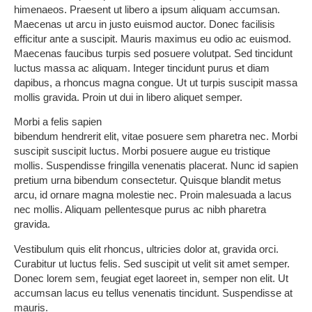
himenaeos. Praesent ut libero a ipsum aliquam accumsan.
Maecenas ut arcu in justo euismod auctor. Donec facilisis
efficitur ante a suscipit. Mauris maximus eu odio ac euismod.
Maecenas faucibus turpis sed posuere volutpat. Sed tincidunt
luctus massa ac aliquam. Integer tincidunt purus et diam
dapibus, a rhoncus magna congue. Ut ut turpis suscipit massa
mollis gravida. Proin ut dui in libero aliquet semper.
Morbi a felis sapien
bibendum hendrerit elit, vitae posuere sem pharetra nec. Morbi
suscipit suscipit luctus. Morbi posuere augue eu tristique
mollis. Suspendisse fringilla venenatis placerat. Nunc id sapien
pretium urna bibendum consectetur. Quisque blandit metus
arcu, id ornare magna molestie nec. Proin malesuada a lacus
nec mollis. Aliquam pellentesque purus ac nibh pharetra
gravida.
Vestibulum quis elit rhoncus, ultricies dolor at, gravida orci.
Curabitur ut luctus felis. Sed suscipit ut velit sit amet semper.
Donec lorem sem, feugiat eget laoreet in, semper non elit. Ut
accumsan lacus eu tellus venenatis tincidunt. Suspendisse at
mauris.