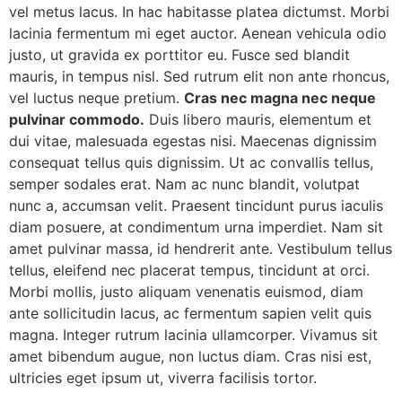
vel metus lacus. In hac habitasse platea dictumst. Morbi
lacinia fermentum mi eget auctor. Aenean vehicula odio
justo, ut gravida ex porttitor eu. Fusce sed blandit
mauris, in tempus nisl. Sed rutrum elit non ante rhoncus,
vel luctus neque pretium.
Cras nec magna nec neque
pulvinar commodo.
Duis libero mauris, elementum et
dui vitae, malesuada egestas nisi. Maecenas dignissim
consequat tellus quis dignissim. Ut ac convallis tellus,
semper sodales erat. Nam ac nunc blandit, volutpat
nunc a, accumsan velit. Praesent tincidunt purus iaculis
diam posuere, at condimentum urna imperdiet. Nam sit
amet pulvinar massa, id hendrerit ante. Vestibulum tellus
tellus, eleifend nec placerat tempus, tincidunt at orci.
Morbi mollis, justo aliquam venenatis euismod, diam
ante sollicitudin lacus, ac fermentum sapien velit quis
magna. Integer rutrum lacinia ullamcorper. Vivamus sit
amet bibendum augue, non luctus diam. Cras nisi est,
ultricies eget ipsum ut, viverra facilisis tortor.