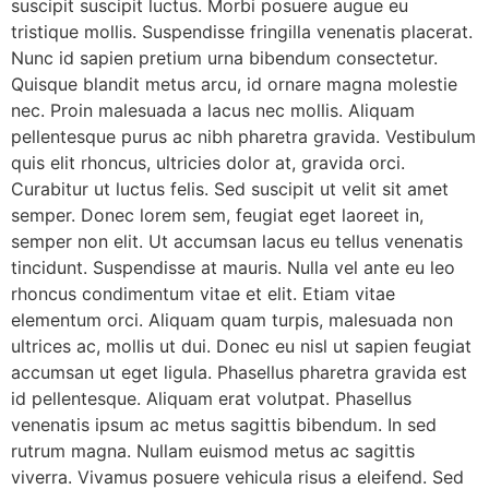
suscipit suscipit luctus. Morbi posuere augue eu
tristique mollis. Suspendisse fringilla venenatis placerat.
Nunc id sapien pretium urna bibendum consectetur.
Quisque blandit metus arcu, id ornare magna molestie
nec. Proin malesuada a lacus nec mollis. Aliquam
pellentesque purus ac nibh pharetra gravida.
Vestibulum
quis elit rhoncus, ultricies dolor at, gravida orci.
Curabitur ut luctus felis. Sed suscipit ut velit sit amet
semper. Donec lorem sem, feugiat eget laoreet in,
semper non elit. Ut accumsan lacus eu tellus venenatis
tincidunt. Suspendisse at mauris.
Nulla vel ante eu leo
rhoncus condimentum vitae et elit. Etiam vitae
elementum orci. Aliquam quam turpis, malesuada non
ultrices ac, mollis ut dui. Donec eu nisl ut sapien feugiat
accumsan ut eget ligula. Phasellus pharetra gravida est
id pellentesque. Aliquam erat volutpat. Phasellus
venenatis ipsum ac metus sagittis bibendum.
In sed
rutrum magna. Nullam euismod metus ac sagittis
viverra. Vivamus posuere vehicula risus a eleifend. Sed