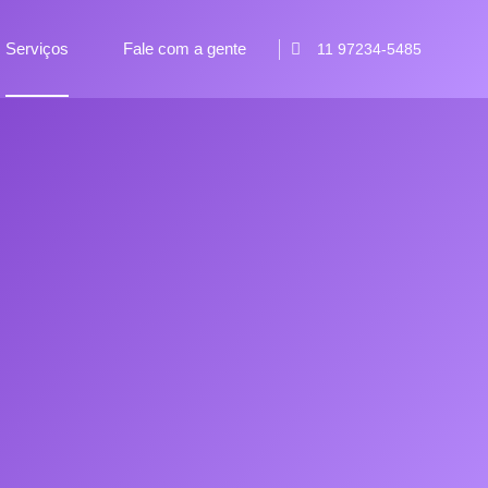
Serviços
Fale com a gente
11 97234-5485