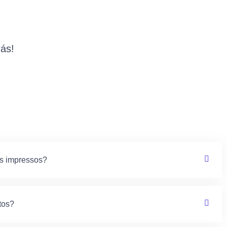
ás!
es impressos?
tos?