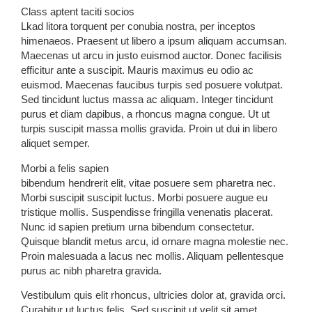
Class aptent taciti socios
Lkad litora torquent per conubia nostra, per inceptos
himenaeos. Praesent ut libero a ipsum aliquam accumsan.
Maecenas ut arcu in justo euismod auctor. Donec facilisis
efficitur ante a suscipit. Mauris maximus eu odio ac
euismod. Maecenas faucibus turpis sed posuere volutpat.
Sed tincidunt luctus massa ac aliquam. Integer tincidunt
purus et diam dapibus, a rhoncus magna congue. Ut ut
turpis suscipit massa mollis gravida. Proin ut dui in libero
aliquet semper.
Morbi a felis sapien
bibendum hendrerit elit, vitae posuere sem pharetra nec.
Morbi suscipit suscipit luctus. Morbi posuere augue eu
tristique mollis. Suspendisse fringilla venenatis placerat.
Nunc id sapien pretium urna bibendum consectetur.
Quisque blandit metus arcu, id ornare magna molestie nec.
Proin malesuada a lacus nec mollis. Aliquam pellentesque
purus ac nibh pharetra gravida.
Vestibulum quis elit rhoncus, ultricies dolor at, gravida orci.
Curabitur ut luctus felis. Sed suscipit ut velit sit amet