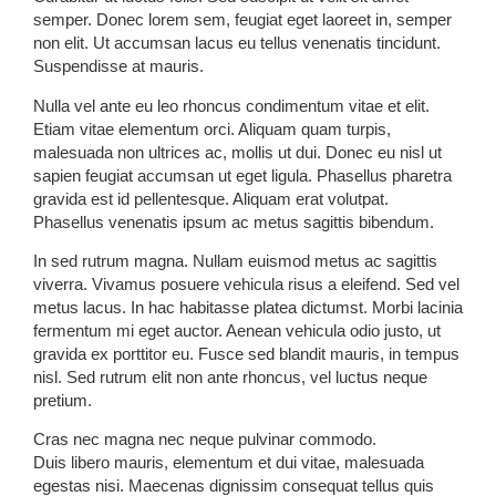
semper. Donec lorem sem, feugiat eget laoreet in, semper
non elit. Ut accumsan lacus eu tellus venenatis tincidunt.
Suspendisse at mauris.
Nulla vel ante eu leo rhoncus condimentum vitae et elit.
Etiam vitae elementum orci. Aliquam quam turpis,
malesuada non ultrices ac, mollis ut dui. Donec eu nisl ut
sapien feugiat accumsan ut eget ligula. Phasellus pharetra
gravida est id pellentesque. Aliquam erat volutpat.
Phasellus venenatis ipsum ac metus sagittis bibendum.
In sed rutrum magna. Nullam euismod metus ac sagittis
viverra. Vivamus posuere vehicula risus a eleifend. Sed vel
metus lacus. In hac habitasse platea dictumst. Morbi lacinia
fermentum mi eget auctor. Aenean vehicula odio justo, ut
gravida ex porttitor eu. Fusce sed blandit mauris, in tempus
nisl. Sed rutrum elit non ante rhoncus, vel luctus neque
pretium.
Cras nec magna nec neque pulvinar commodo.
Duis libero mauris, elementum et dui vitae, malesuada
egestas nisi. Maecenas dignissim consequat tellus quis