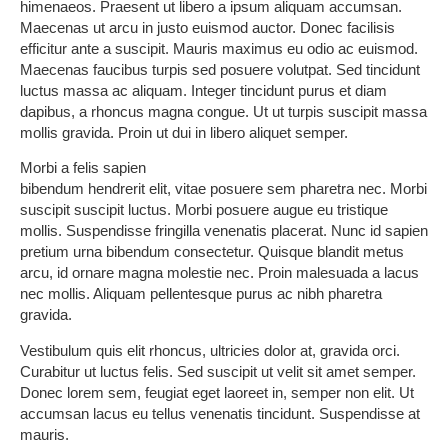
himenaeos. Praesent ut libero a ipsum aliquam accumsan.
Maecenas ut arcu in justo euismod auctor. Donec facilisis
efficitur ante a suscipit. Mauris maximus eu odio ac euismod.
Maecenas faucibus turpis sed posuere volutpat. Sed tincidunt
luctus massa ac aliquam. Integer tincidunt purus et diam
dapibus, a rhoncus magna congue. Ut ut turpis suscipit massa
mollis gravida. Proin ut dui in libero aliquet semper.
Morbi a felis sapien
bibendum hendrerit elit, vitae posuere sem pharetra nec. Morbi
suscipit suscipit luctus. Morbi posuere augue eu tristique
mollis. Suspendisse fringilla venenatis placerat. Nunc id sapien
pretium urna bibendum consectetur. Quisque blandit metus
arcu, id ornare magna molestie nec. Proin malesuada a lacus
nec mollis. Aliquam pellentesque purus ac nibh pharetra
gravida.
Vestibulum quis elit rhoncus, ultricies dolor at, gravida orci.
Curabitur ut luctus felis. Sed suscipit ut velit sit amet semper.
Donec lorem sem, feugiat eget laoreet in, semper non elit. Ut
accumsan lacus eu tellus venenatis tincidunt. Suspendisse at
mauris.