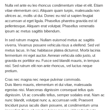
Nulla vel ante eu leo rhoncus condimentum vitae et elit. Etiam
vitae elementum orci. Aliquam quam turpis, malesuada non
ultrices ac, mollis ut dui. Donec eu nisl ut sapien feugiat
accumsan ut eget ligula. Phasellus pharetra gravida est id
pellentesque. Aliquam erat volutpat. Phasellus venenatis
ipsum ac metus sagittis bibendum.
In sed rutrum magna. Nullam euismod metus ac sagittis
viverra. Vivamus posuere vehicula risus a eleifend. Sed vel
metus lacus. In hac habitasse platea dictumst. Morbi lacinia
fermentum mi eget auctor. Aenean vehicula odio justo, ut
gravida ex porttitor eu. Fusce sed blandit mauris, in tempus
nisl. Sed rutrum elit non ante rhoncus, vel luctus neque
pretium.
Cras nec magna nec neque pulvinar commodo.
Duis libero mauris, elementum et dui vitae, malesuada
egestas nisi. Maecenas dignissim consequat tellus quis
dignissim. Ut ac convallis tellus, semper sodales erat. Nam ac
nunc blandit, volutpat nunc a, accumsan velit. Praesent
tincidunt purus iaculis diam posuere, at condimentum urna